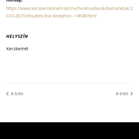
https://www.kecskemetinemzeti.hu/hu/eloadasok/bemutatok/2
024-2025/elojatek-lear-kiralyhoz--14648.html
HELYSZÍN
Kecskemét
A trón
A trón