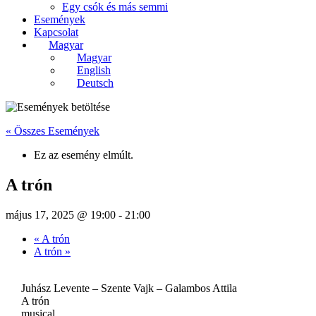
Egy csók és más semmi
Események
Kapcsolat
Magyar
Magyar
English
Deutsch
« Összes Események
Ez az esemény elmúlt.
A trón
május 17, 2025 @ 19:00
-
21:00
«
A trón
A trón
»
Juhász Levente – Szente Vajk – Galambos Attila
A trón
musical