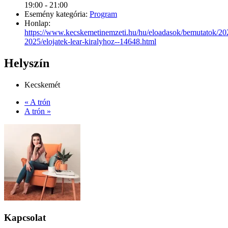
19:00 - 21:00
Esemény kategória:
Program
Honlap:
https://www.kecskemetinemzeti.hu/hu/eloadasok/bemutatok/20
2025/elojatek-lear-kiralyhoz--14648.html
Helyszín
Kecskemét
«
A trón
A trón
»
Kapcsolat