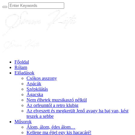
Főoldal
Rólam
Előadások
Csókos asszony
Apácák
Szépkilátás
Ágacska
Nem élhetek muzsikaszó nélkül
Az orfeumtól a retro klubig
Az elveszett és megkerült Jenő avagy ha baj van, kést
teszek a sebbe
Műsorok
Álom, álom, édes álom…
Kellene ma éjjel egy kis hacacáré!