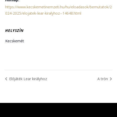
https://www.kecskemetinemzeti.hu/hu/eloadasok/bemutatok/2
024-2025/elojatek-lear-kiralyhoz--14648.html
HELYSZÍN
Kecskemét
Előjáték Lear királyhoz
A trón